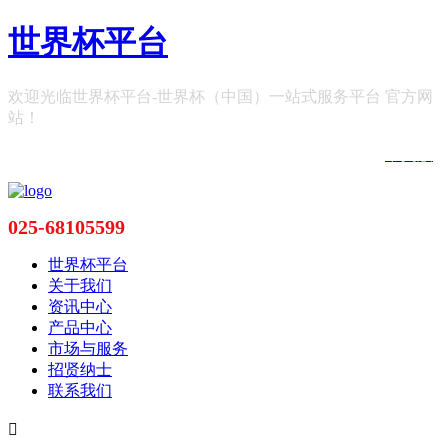
世界杯平台
欢迎光临世界杯平台-世界杯（中国）一站式服务平台 官方网
站！
中文版
|
025-68105599
世界杯平台
关于我们
资讯中心
产品中心
市场与服务
招贤纳士
联系我们
