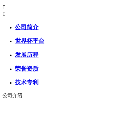


公司简介
世界杯平台
发展历程
荣誉资质
技术专利
公司介绍
ABOUT
关于我们