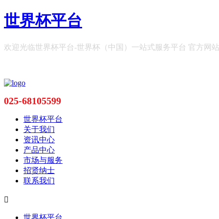
世界杯平台
欢迎光临世界杯平台-世界杯（中国）一站式服务平台 官方网
025-68105599
世界杯平台
关于我们
资讯中心
产品中心
市场与服务
招贤纳士
联系我们

世界杯平台