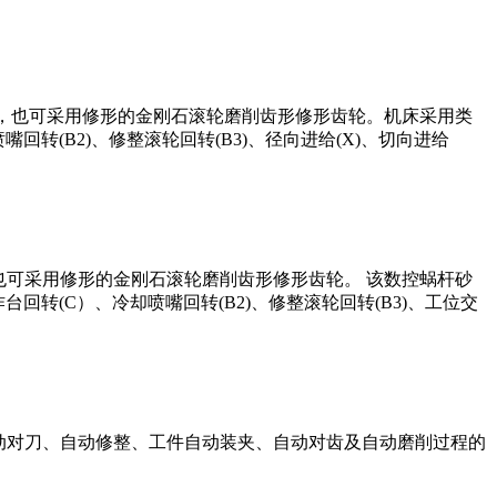
齿轮，也可采用修形的金刚石滚轮磨削齿形修形齿轮。机床采用类
回转(B2)、修整滚轮回转(B3)、径向进给(X)、切向进给
也可采用修形的金刚石滚轮磨削齿形修形齿轮。 该数控蜗杆砂
回转(C）、冷却喷嘴回转(B2)、修整滚轮回转(B3)、工位交
衡、自动对刀、自动修整、工件自动装夹、自动对齿及自动磨削过程的