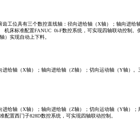
滚齿工位具有三个数控直线轴：径向进给轴（X轴）；轴向进给轴
机床标准配置FANUC 0i-F数控系统，可实现四轴联动控制
2轴）实现自动上下料。
进给轴（X轴）；轴向进给轴（Z轴）；切向运动轴（Y轴）。
进给轴（X轴）；轴向进给轴（Z轴）；切向运动轴（Y轴）；
准配置西门子828D数控系统，可实现四轴联动控制。