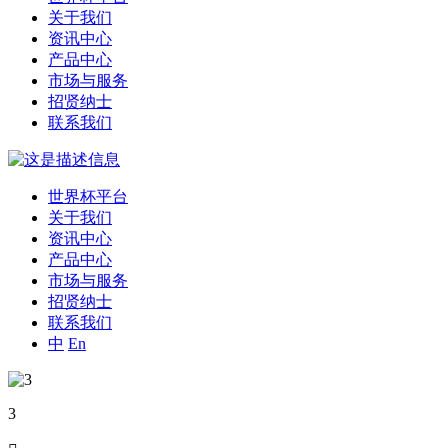
关于我们
资讯中心
产品中心
市场与服务
招贤纳士
联系我们
世界杯平台
关于我们
资讯中心
产品中心
市场与服务
招贤纳士
联系我们
中
En
3