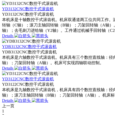
YD3132CNC数控干式滚齿机
YD3132CNC数控干式滚齿机
本机床是十轴数控干式滚齿机。机床双通道两工位共同工作。
转轴（C轴）；滚刀主轴回转轴（B轴）；刀架回转轴（A轴）。 
轴）；去毛刺刀进给轴（Y2轴）。工件通过机械手回转轴（C
Details
YDB3132CNC数控干式滚齿机
YDB3132CNC数控干式滚齿机
本机床是六轴数控干式滚齿机。机床具有三个数控直线轴：径向
轴）；刀架回转轴（A轴）。机床可实现四轴联动控制。
Details
YD3122CNC数控干式滚齿机
YD3122CNC数控干式滚齿机
本机床是九轴数控干式滚齿机，机床具有四个数控直线轴：径向
轴）；滚刀主轴回转轴（B轴）；刀架回转轴（A轴）。机床标
Details
上一页
1