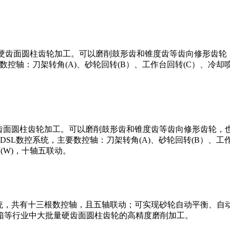
和盘类硬齿面圆柱齿轮加工。可以磨削鼓形齿和锥度齿等齿向修形
控轴：刀架转角(A)、砂轮回转(B）、工作台回转(C）、冷却喷嘴
类硬齿面圆柱齿轮加工。可以磨削鼓形齿和锥度齿等齿向修形齿轮，
L数控系统，主要数控轴：刀架转角(A)、砂轮回转(B）、工作台
下(W)，十轴五联动。
DSL数控系统，共有十三根数控轴，且五轴联动；可实现砂轮自动平
箱等行业中大批量硬齿面圆柱齿轮的高精度磨削加工。